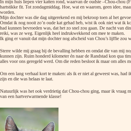
In mijn huis liepen vier katten rond, waarvan de oudste –Chou-chou (Fra
hartstikke fit. Tot zondagmiddag. Hoe, wat en waarom, geen idee, maar 
worden.
Mijn dochter was die dag uitgerekend en mij bekroop toen al het gevoel
Omdat ik nog nooit zo’n oude kat gehad heb, wist ik ook niet wat ik k
had kunnen bevroeden was, dat het zo snel zou gaan. De nacht van dins
reiki, was ze weg. Eigenlijk heel indrukwekkend om mee te maken.
Ik ging er vanuit dat mijn dochter nog afscheid van Chou’s lijffie zou
Sterre wilde mij graag bij de bevalling hebben en omdat die van mij noga
kunnen zijn. Ruim honderd kilometer én naar de Randstad kon qua timin
alles voor ons geregeld werd. Om die reden besloot ik maar om alles me
Om een lang verhaal kort te maken: als ik er niet al geweest was, had 
zijn en die was helaas te laat.
Natuurlijk was het ook verdrietig dat Chou-chou ging, maar ik vraag m
van een hartverwarmende klasse!