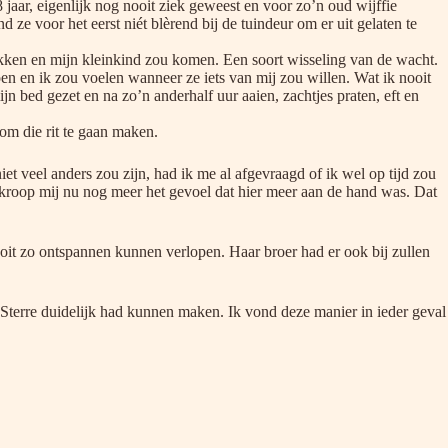
jaar, eigenlijk nog nooit ziek geweest en voor zo’n oud wijffie
e voor het eerst niét blèrend bij de tuindeur om er uit gelaten te
rekken en mijn kleinkind zou komen. Een soort wisseling van de wacht.
n en ik zou voelen wanneer ze iets van mij zou willen. Wat ik nooit
 bed gezet en na zo’n anderhalf uur aaien, zachtjes praten, eft en
om die rit te gaan maken.
niet veel anders zou zijn, had ik me al afgevraagd of ik wel op tijd zou
bekroop mij nu nog meer het gevoel dat hier meer aan de hand was. Dat
nooit zo ontspannen kunnen verlopen. Haar broer had er ook bij zullen
Sterre duidelijk had kunnen maken. Ik vond deze manier in ieder geval