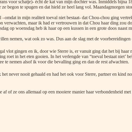
ns voor schatje)- écht de kat van mijn dochter was. Inmiddels bijna 18 
ze begon te spugen en dat hield ze heel lang vol. Maandagmorgen stond z
 –omdat in mijn realiteit toeval niet bestaat- dat Chou-chou ging vert
on verwachten, maar ik had er vertrouwen in dat Chou haar ding zou doe
dag op woensdag heb ik haar op een kussen in een grote doos naast mijn
 willen nemen, wat ook zo was. Dus aan de slag met de voorbereidingen 
l vlot gingen en ik, door wie Sterre is, er vanuit ging dat het bij haar 
g roet in het eten gooien. In het verlengde van “toeval bestaat niet’ 
e te nemen alsof ik voor die bevalling ging en dan de rest afwachten.
ik het never nooit gehaald en had het ook voor Sterre, partner en kind 
e af of ze ons allemaal op een mooiere manier haar verbondenheid met 