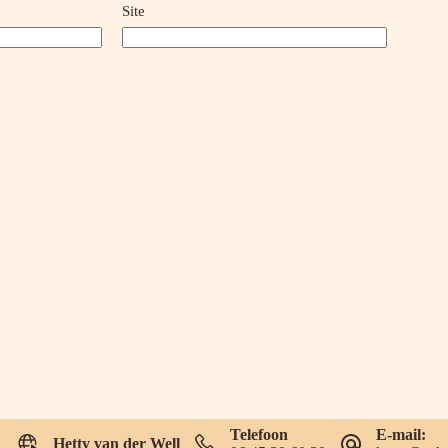
Site
Telefoon
E-mail:
Hetty van der Well