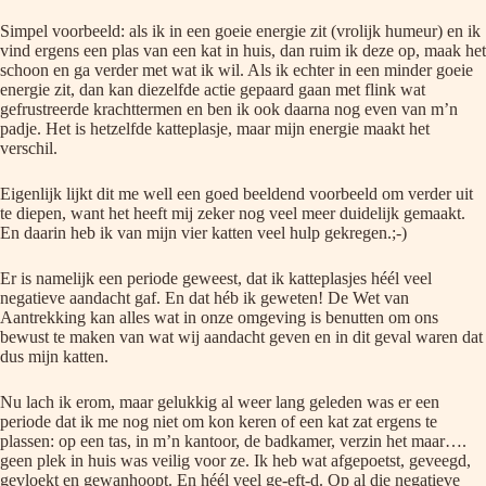
Simpel voorbeeld: als ik in een goeie energie zit (vrolijk humeur) en ik
vind ergens een plas van een kat in huis, dan ruim ik deze op, maak het
schoon en ga verder met wat ik wil. Als ik echter in een minder goeie
energie zit, dan kan diezelfde actie gepaard gaan met flink wat
gefrustreerde krachttermen en ben ik ook daarna nog even van m’n
padje. Het is hetzelfde katteplasje, maar mijn energie maakt het
verschil.
Eigenlijk lijkt dit me well een goed beeldend voorbeeld om verder uit
te diepen, want het heeft mij zeker nog veel meer duidelijk gemaakt.
En daarin heb ik van mijn vier katten veel hulp gekregen.;-)
Er is namelijk een periode geweest, dat ik katteplasjes héél veel
negatieve aandacht gaf. En dat héb ik geweten! De Wet van
Aantrekking kan alles wat in onze omgeving is benutten om ons
bewust te maken van wat wij aandacht geven en in dit geval waren dat
dus mijn katten.
Nu lach ik erom, maar gelukkig al weer lang geleden was er een
periode dat ik me nog niet om kon keren of een kat zat ergens te
plassen: op een tas, in m’n kantoor, de badkamer, verzin het maar….
geen plek in huis was veilig voor ze. Ik heb wat afgepoetst, geveegd,
gevloekt en gewanhoopt. En héél veel ge-eft-d. Op al die negatieve