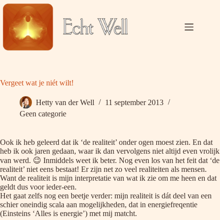
Ga
naar
de
inhoud
Vergeet wat je niét wilt!
Hetty van der Well
11 september 2013
Geen categorie
Ook ik heb geleerd dat ik ‘de realiteit’ onder ogen moest zien. En dat
heb ik ook jaren gedaan, waar ik dan vervolgens niet altijd even vrolijk
van werd. 😉 Inmiddels weet ik beter. Nog even los van het feit dat ‘de
realiteit’ niet eens bestaat! Er zijn net zo veel realiteiten als mensen.
Want de realiteit is mijn interpretatie van wat ik zie om me heen en dat
geldt dus voor ieder-een.
Het gaat zelfs nog een beetje verder: mijn realiteit is dát deel van een
schier oneindig scala aan mogelijkheden, dat in energiefreqentie
(Einsteins ‘Alles is energie’) met mij matcht.