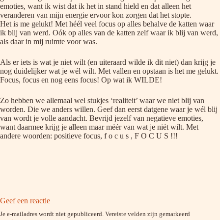
emoties, want ik wist dat ik het in stand hield en dat alleen het
veranderen van mijn energie ervoor kon zorgen dat het stopte.
Het is me gelukt! Met héél veel focus op alles behalve de katten waar
ik blij van werd. Oók op alles van de katten zelf waar ik blij van werd,
als daar in mij ruimte voor was.
Als er iets is wat je niet wilt (en uiteraard wilde ik dit niet) dan krijg je
nog duidelijker wat je wél wilt. Met vallen en opstaan is het me gelukt.
Focus, focus en nog eens focus! Op wat ik WILDE!
Zo hebben we allemaal wel stukjes ‘realiteit’ waar we niet blij van
worden. Die we anders willen. Geef dan eerst datgene waar je wél blij
van wordt je volle aandacht. Bevrijd jezelf van negatieve emoties,
want daarmee krijg je alleen maar méér van wat je niét wilt. Met
andere woorden: positieve focus, f o c u s , F O C U S !!!
Geef een reactie
Je e-mailadres wordt niet gepubliceerd.
Vereiste velden zijn gemarkeerd