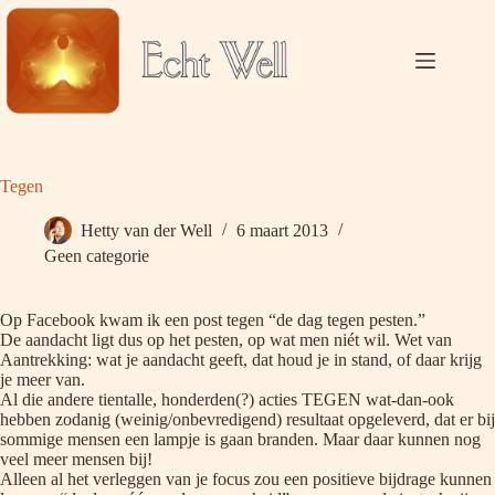
Ga
naar
de
inhoud
Tegen
Hetty van der Well
6 maart 2013
Geen categorie
Op Facebook kwam ik een post tegen “de dag tegen pesten.”
De aandacht ligt dus op het pesten, op wat men niét wil. Wet van
Aantrekking: wat je aandacht geeft, dat houd je in stand, of daar krijg
je meer van.
Al die andere tientalle, honderden(?) acties TEGEN wat-dan-ook
hebben zodanig (weinig/onbevredigend) resultaat opgeleverd, dat er bij
sommige mensen een lampje is gaan branden. Maar daar kunnen nog
veel meer mensen bij!
Alleen al het verleggen van je focus zou een positieve bijdrage kunnen