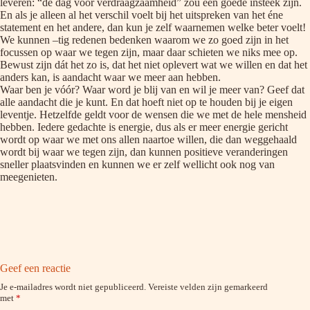
leveren: “de dag vóór verdraagzaamheid” zou een goede insteek zijn.
En als je alleen al het verschil voelt bij het uitspreken van het éne
statement en het andere, dan kun je zelf waarnemen welke beter voelt!
We kunnen –tig redenen bedenken waarom we zo goed zijn in het
focussen op waar we tegen zijn, maar daar schieten we niks mee op.
Bewust zijn dát het zo is, dat het niet oplevert wat we willen en dat het
anders kan, is aandacht waar we meer aan hebben.
Waar ben je vóór? Waar word je blij van en wil je meer van? Geef dat
alle aandacht die je kunt. En dat hoeft niet op te houden bij je eigen
leventje. Hetzelfde geldt voor de wensen die we met de hele mensheid
hebben. Iedere gedachte is energie, dus als er meer energie gericht
wordt op waar we met ons allen naartoe willen, die dan weggehaald
wordt bij waar we tegen zijn, dan kunnen positieve veranderingen
sneller plaatsvinden en kunnen we er zelf wellicht ook nog van
meegenieten.
Geef een reactie
Je e-mailadres wordt niet gepubliceerd.
Vereiste velden zijn gemarkeerd
met
*