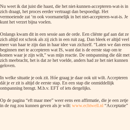
Nu weet ik dat juist die haast, die het niet-kunnen-accepteren-wat-is in
zich draagt, het proces eerder vertraagt dan bespoedigt. Het
vermoeiende zat ‘m ook voornamelijk in het niet-accepteren-wat-is. Je
kunt het verzet bijna voelen.
Onlangs kwam dit in een sessie aan de orde. Een cliënte gaf aan dat ze
zich altijd rot schrok als zij zich in een ruit zag. Dan bleek er altijd veel
meer van haar te zijn dan in haar idee van zichzelf. “Laten we dan eens
beginnen met te accepteren wat IS, want dat is de eerste stap om te
komen waar je zijn wilt,” was mijn reactie. De ontspanning die dát met
zich meebracht, het is dat ze het voelde, anders had ze het niet kunnen
geloven.
In welke situatie je ook zit. Hóe graag je daar ook uit wilt. Accepteren
dát je er zit is altijd de eerste stap. En een stap die onmiddellijk
ontspanning brengt. M.b.v. EFT of iets dergelijks.
Op de pagina “eft maar mee” weer eens een affirmatie, die je een zetje
in de rug zou kunnen geven als je wilt:
www.echtwell.nl
“Acceptatie”