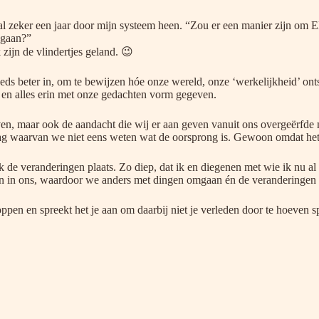
al zeker een jaar door mijn systeem heen. “Zou er een manier zijn om E
 gaan?”
zijn de vlindertjes geland. 😉
eeds beter in, om te bewijzen hóe onze wereld, onze ‘werkelijkheid’ ont
en alles erin met onze gedachten vorm gegeven.
en, maar ook de aandacht die wij er aan geven vanuit ons overgeërfde m
edrag waarvan we niet eens weten wat de oorsprong is. Gewoon omdat he
 de veranderingen plaats. Zo diep, dat ik en diegenen met wie ik nu a
 in ons, waardoor we anders met dingen omgaan én de veranderingen in
n stoppen en spreekt het je aan om daarbij niet je verleden door te hoe