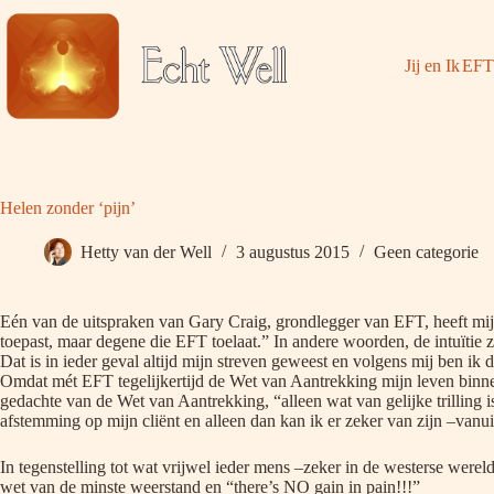
Ga
naar
de
Jij en Ik
EFT
inhoud
Helen zonder ‘pijn’
Hetty van der Well
3 augustus 2015
Geen categorie
Eén van de uitspraken van Gary Craig, grondlegger van EFT, heeft mij 
toepast, maar degene die EFT toelaat.” In andere woorden, de intuïtie 
Dat is in ieder geval altijd mijn streven geweest en volgens mij ben ik da
Omdat mét EFT tegelijkertijd de Wet van Aantrekking mijn leven binne
gedachte van de Wet van Aantrekking, “alleen wat van gelijke trilling i
afstemming op mijn cliënt en alleen dan kan ik er zeker van zijn –vanui
In tegenstelling tot wat vrijwel ieder mens –zeker in de westerse wereld
wet van de minste weerstand en “there’s NO gain in pain!!!”