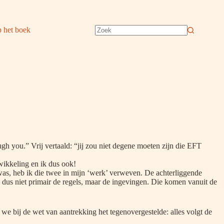
 het boek
Geen
resultaten
h you.” Vrij vertaald: “jij zou niet degene moeten zijn die EFT
ntwikkeling en ik dus ook!
as, heb ik die twee in mijn ‘werk’ verweven. De achterliggende
g dus niet primair de regels, maar de ingevingen. Die komen vanuit de
en we bij de wet van aantrekking het tegenovergestelde: alles volgt de