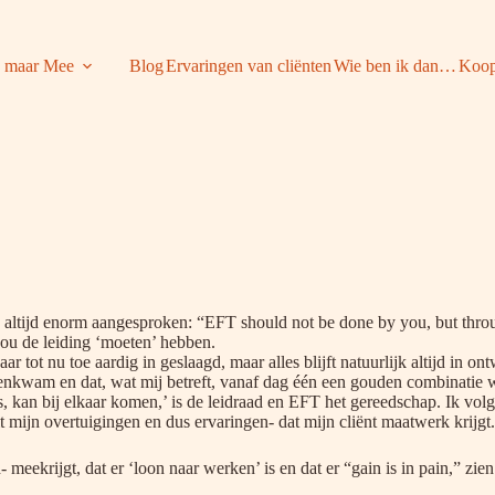
 maar Mee
Blog
Ervaringen van cliënten
Wie ben ik dan…
Koop
altijd enorm aangesproken: “EFT should not be done by you, but throug
zou de leiding ‘moeten’ hebben.
ar tot nu toe aardig in geslaagd, maar alles blijft natuurlijk altijd in o
nkwam en dat, wat mij betreft, vanaf dag één een gouden combinatie w
s, kan bij elkaar komen,’ is de leidraad en EFT het gereedschap. Ik vol
t mijn overtuigingen en dus ervaringen- dat mijn cliënt maatwerk krijgt.
- meekrijgt, dat er ‘loon naar werken’ is en dat er “gain is in pain,” zi