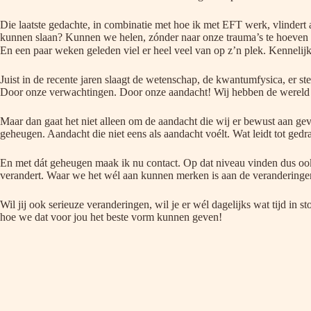
Die laatste gedachte, in combinatie met hoe ik met EFT werk, vlindert 
kunnen slaan? Kunnen we helen, zónder naar onze trauma’s te hoeven
En een paar weken geleden viel er heel veel van op z’n plek. Kennelijk 
Juist in de recente jaren slaagt de wetenschap, de kwantumfysica, er st
Door onze verwachtingen. Door onze aandacht! Wij hebben de wereld 
Maar dan gaat het niet alleen om de aandacht die wij er bewust aan gev
geheugen. Aandacht die niet eens als aandacht voélt. Wat leidt tot g
En met dát geheugen maak ik nu contact. Op dat niveau vinden dus ook
verandert. Waar we het wél aan kunnen merken is aan de veranderingen
Wil jij ook serieuze veranderingen, wil je er wél dagelijks wat tijd i
hoe we dat voor jou het beste vorm kunnen geven!