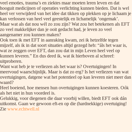
veel emoties, trauma’s en ziektes maar moeten leren leven en dat
hooguit medicijnen of operaties verlichting kunnen bieden. Dat is wel
heel ver verwijderd van het idee dat tikken op plekken op je lichaam je
kan verlossen van heel veel geestelijk en lichamelijk ‘ongemak’.
Maar wat als dat nou wél zo zou zijn? Wat zou het betekenen als EFT
zo veel makkelijker dan je ooit gedacht had, je leven zo veel
aangenamer zou kunnen maken?
Ook toen ik met EFT in aanraking kwam, zei ik hetzelfde tegen
mijzelf, als ik in dat soort situaties altijd gezegd heb: “áls het waar is,
wat ze zeggen over EFT, dan zou dat in mijn Leven heel veel op
kunnen leveren.” En dus deed ik, wat ik hierboven al schreef:
uitproberen.
Want wat heb je te verliezen als het waar is? Overtuigingen! In
meervoud waarschijnlijk. Maar is dat zo erg? Is het verliezen van wat
overtuigingen, datgene wat het potentieel op kan leveren niet meer dan
waard?
Heel boeiend, hoe mensen hun overtuigingen kunnen koesteren. Oók
als het niet in hun voordeel is.
Gelukkig, voor diegenen die daar voorbij willen, biedt EFT ook dán
uitkomst. Gaan we gewoon eft-en op die (hardnekkige) overtuiging!
Zie
www.echtwell.nl