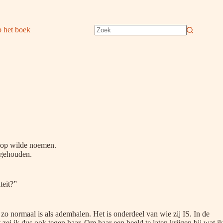
 het boek
Geen
resultaten
n op wilde noemen.
 gehouden.
teit?”
t zo normaal is als ademhalen. Het is onderdeel van wie zij IS. In de
zei ik dus ook tegen haar. Om haar een beeld te laten krijgen bij wat ik