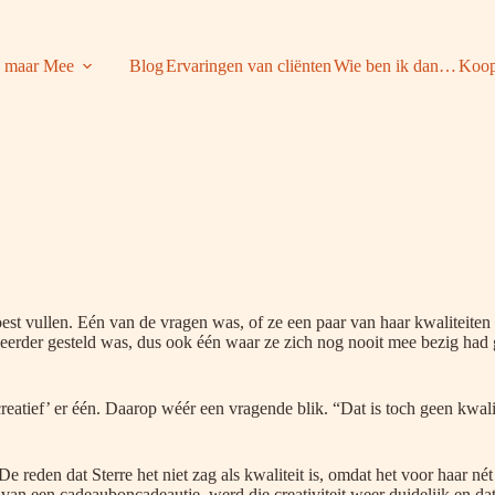
 maar Mee
Blog
Ervaringen van cliënten
Wie ben ik dan…
Koop
oest vullen. Eén van de vragen was, of ze een paar van haar kwaliteite
 eerder gesteld was, dus ook één waar ze zich nog nooit mee bezig had
creatief’ er één. Daarop wéér een vragende blik. “Dat is toch geen kwali
De reden dat Sterre het niet zag als kwaliteit is, omdat het voor haar né
van een cadeauboncadeautje, werd die creativiteit weer duidelijk en dat 