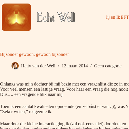
Ga
naar
de
Jij en Ik
EFT
inhoud
Bijzonder gewoon, gewoon bijzonder
Hetty van der Well
12 maart 2014
Geen categorie
Onlangs was mijn dochter bij mij bezig met een vragenlijst die ze in m
Voor veel mensen een lastige vraag. Voor haar een vraag die nog nooit
Dus…. een vragende blik naar mij.
Toen ik een aantal kwaliteiten opnoemde (en ze bárst er van ;-)), was ‘
“Zéker weten,” reageerde ik.
Maar door die kleine interactie ging ik (zal ook eens niet) doordenken. 
loop van de dag, onder andere tijdens het winkelen en bij het opleuken 